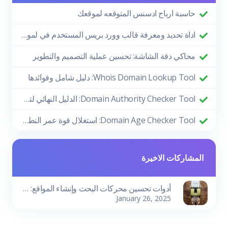
حاسبة ارباح ادسنس المتوقعه لموقعك
اداة تحديد ومعرفة قالب وورد بريس المستخدم في لموقع
محاكي دقة الشاشة: تحسين عملية التصميم والتطوير
Whois Domain Lookup Tool: دليل شامل وفوائدها
Domain Authority Checker Tool: الدليل النهائي لتعزيز أداء موقعك في تحسين محركات البحث
Domain Age Checker Tool: استغلال قوة عمر النطاق لتحقيق نجاح SEO
المشاركات الاخيرة
أدوات تحسين محركات البحث وإنشاء المواقع: دليلك لتحقيق النجاح الرقمي
January 26, 2025