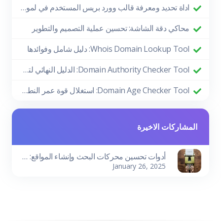
اداة تحديد ومعرفة قالب وورد بريس المستخدم في لموقع
محاكي دقة الشاشة: تحسين عملية التصميم والتطوير
Whois Domain Lookup Tool: دليل شامل وفوائدها
Domain Authority Checker Tool: الدليل النهائي لتعزيز أداء موقعك في تحسين محركات البحث
Domain Age Checker Tool: استغلال قوة عمر النطاق لتحقيق نجاح SEO
المشاركات الاخيرة
أدوات تحسين محركات البحث وإنشاء المواقع: دليلك لتحقيق النجاح الرقمي
January 26, 2025