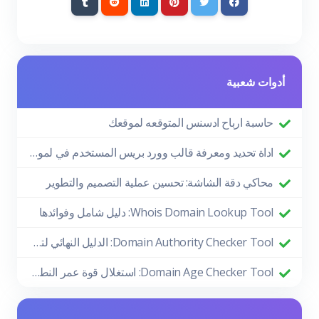
أدوات شعبية
حاسبة ارباح ادسنس المتوقعه لموقعك
اداة تحديد ومعرفة قالب وورد بريس المستخدم في لموقع
محاكي دقة الشاشة: تحسين عملية التصميم والتطوير
Whois Domain Lookup Tool: دليل شامل وفوائدها
Domain Authority Checker Tool: الدليل النهائي لتعزيز أداء موقعك في تحسين محركات البحث
Domain Age Checker Tool: استغلال قوة عمر النطاق لتحقيق نجاح SEO