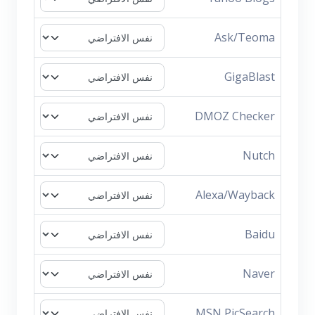
Ask/Teoma
GigaBlast
DMOZ Checker
Nutch
Alexa/Wayback
Baidu
Naver
MSN PicSearch