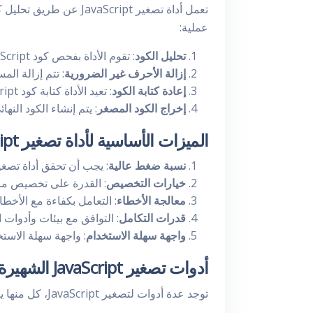
عملية:
تحليل الكود
: تقوم الأداة بفحص كود JavaScript لفهم بنيته.
إزالة الأحرف غير الضرورية
: تتم إزالة ال
إعادة كتابة الكود
: تعيد الأداة كتابة كود JavaScript في شكل مضغوط.
إخراج الكود المصغر
: يتم إنشاء الكود الن
الميزات الأساسية لأداة تصغير JavaScript جيدة
نسبة ضغط عالية
: يجب أن تحقق أداة تصغير JavaScript مستوى عالياً من الضغط دون كسر 
خيارات التخصيص
: القدرة على تخصيص ما يت
معالجة الأخطاء
: التعامل بكفاءة مع الأخ
قدرات التكامل
: التوافق مع بيئات وأدوات ا
واجهة سهلة الاستخدام
: واجهة سهلة الاستخدام تتي
أدوات تصغير JavaScript الشهيرة
توجد عدة أدوات لتصغير JavaScript، كل منها يقدم ميزات فريدة. فيما يلي بعض من الأكثر شهرة: