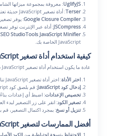
UglifyJS
: معروفة بمجموعة ميزاتها الشام
Terser
: أداة تصغير JavaScript حديثة تعتمد على UglifyJS وتوفر تحسينات إضافية.
Google Closure Compiler
: يوفر تصغير JavaScript وتحسينه باستخدام تقنيات متقد
JSCompress
: أداة عبر الإنترنت توفر تصغير JavaScript بسرعة وك
SEO StudioTools JavaScript Minifier
JavaScript الخاصة بك.
كيفية استخدام أداة تصغير JavaScript
عادة ما يكون استخدام أداة تصغير JavaScript سهلاً. إليك دليل عام عن كيفية استخدام واحدة:
اختر الأداة
: اختر أداة تصغير JavaScript تناسب احتياجاتك.
إدخال كود JavaScript
: قم بلصق كود JavaScript الخاص بك في حقل الإدخال الخاص بالأداة.
تخصيص الإعدادات
: اضبط أي إعدادات بناءً
تصغير الكود
: انقر على زر التصغير لبدء العم
تنزيل أو نسخ
: بمجرد اكتمال التصغير، قم ب
أفضل الممارسات لتصغير JavaScript
الاحتفاظ بنسخة احتياطية من الكود الأصل