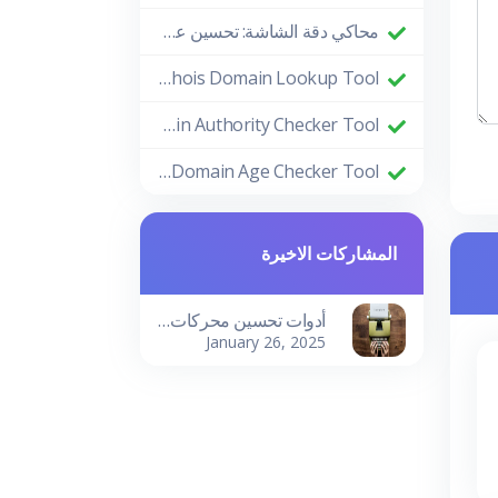
محاكي دقة الشاشة: تحسين عملية التصميم والتطوير
Whois Domain Lookup Tool: دليل شامل وفوائدها
Domain Authority Checker Tool: الدليل النهائي لتعزيز أداء موقعك في تحسين محركات البحث
Domain Age Checker Tool: استغلال قوة عمر النطاق لتحقيق نجاح SEO
المشاركات الاخيرة
أدوات تحسين محركات البحث وإنشاء المواقع: دليلك لتحقيق النجاح الرقمي
January 26, 2025