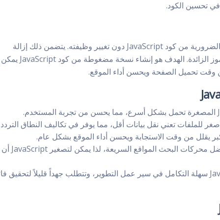
في تحسين الكود.
تصغير JavaScript هو عملية إزالة الأحرف غير الضرورية من كود JavaScript دون تغيير وظيفته. يتضمن ذلك إزالة
المسافات، وفواصل الأسطر، والتعليقات، والرموز الزائدة. الهدف هو إنشاء نسخة مضغوطة من كود JavaScript يمكن
 وقت تحميل الصفحة ويحسن أداء الموقع.
لأصغر للملفات تعني نقل بيانات أقل، مما يوفر في تكاليف النطاق التردد
كبر يقلل من وقت الاستجابة ويحسن أداء الموقع بشكل عام.
: تفضل محركات البحث المواقع السريعة، لذا يمكن لتصغير JavaScript أن
: معظم أدوات تصغير JavaScript سهلة التكامل في سير عمل التطوير، وتتطلب جهداً قليلاً لتحقيق ف