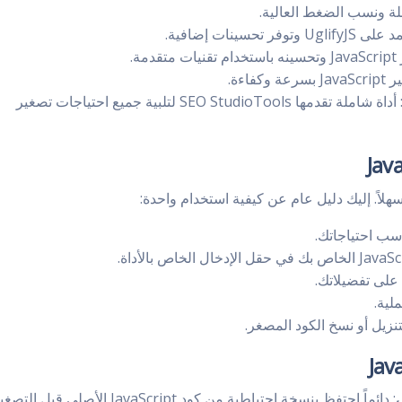
لة ونسب الضغط العالية.
مة.
فاءة.
: أداة شاملة تقدمها SEO StudioTools لتلبية جميع احتياجات تصغير
 على تفضيلاتك.
لية.
تنزيل أو نسخ الكود المصغر.
ي
: دائماً احتفظ بنسخة احتياطية من كود JavaScript الأصلي قبل التصغير.