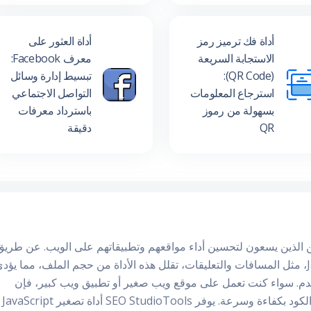
أداة فك ترميز رمز
أداة العثور على
الاستجابة السريعة
معرف Facebook:
(QR Code):
تبسيط إدارة وسائل
استرجاع المعلومات
التواصل الاجتماعي
بسهولة من رموز
باسترداد معرفات
QR
دقيقة
اة حيوية للمطورين الذين يسعون لتحسين أداء مواقعهم وتطبيقاتهم على الويب. عن طري
إزالة الأحرف غير الضرورية من كود JavaScript، مثل المسافات والتعليقات، تقلل هذه الأداة من حجم الملف، مما يؤد
م. سواء كنت تعمل على موقع ويب صغير أو تطبيق ويب كبير، فإن
استخدام أداة تصغير JavaScript يضمن تشغيل الكود بكفاءة وسرعة. يوفر SEO StudioTools أداة تصغير JavaScript