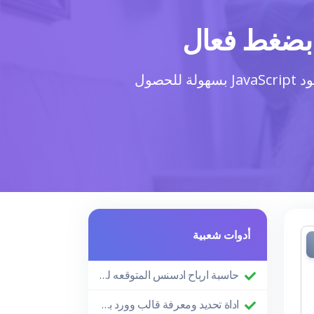
اكتشف فوائد استخدام أداة تصغير JavaScript لتحسين أداء موقعك. تعلم كيفية تصغير كود JavaScript بسهولة للحصول
أدوات شعبية
حاسبة ارباح ادسنس المتوقعه لموقعك
اداة تحديد ومعرفة قالب وورد بريس المستخدم في لموقع