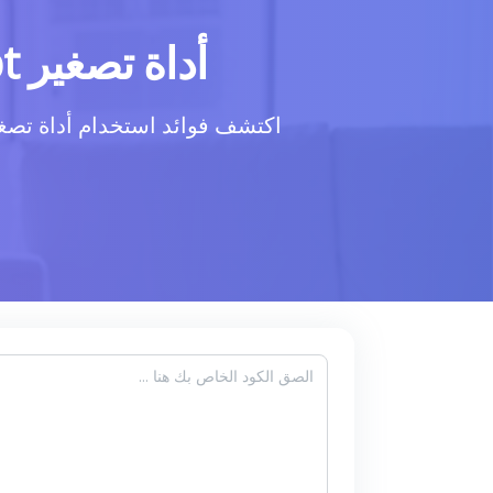
أداة تصغير JavaScript: تحسين أداء الكود بضغط فعال