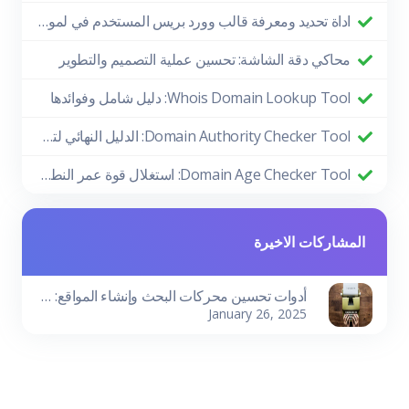
اداة تحديد ومعرفة قالب وورد بريس المستخدم في لموقع
محاكي دقة الشاشة: تحسين عملية التصميم والتطوير
Whois Domain Lookup Tool: دليل شامل وفوائدها
Domain Authority Checker Tool: الدليل النهائي لتعزيز أداء موقعك في تحسين محركات البحث
Domain Age Checker Tool: استغلال قوة عمر النطاق لتحقيق نجاح SEO
المشاركات الاخيرة
أدوات تحسين محركات البحث وإنشاء المواقع: دليلك لتحقيق النجاح الرقمي
January 26, 2025