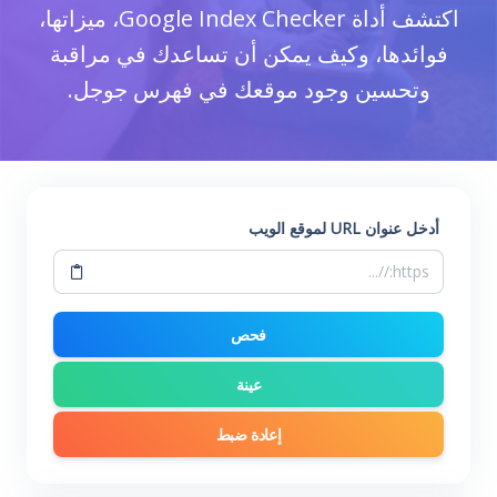
اكتشف أداة Google Index Checker، ميزاتها،
فوائدها، وكيف يمكن أن تساعدك في مراقبة
وتحسين وجود موقعك في فهرس جوجل.
أدخل عنوان URL لموقع الويب
فحص
عينة
إعادة ضبط