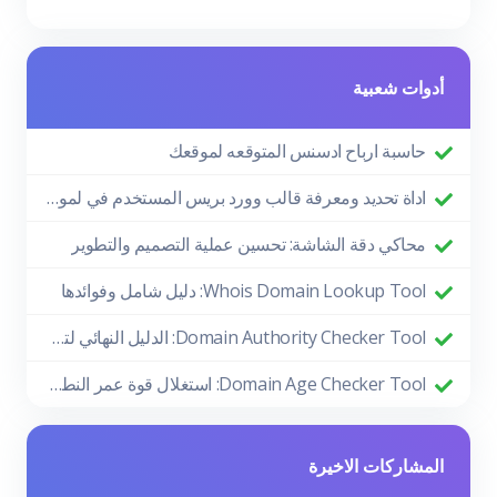
أدوات شعبية
حاسبة ارباح ادسنس المتوقعه لموقعك
اداة تحديد ومعرفة قالب وورد بريس المستخدم في لموقع
محاكي دقة الشاشة: تحسين عملية التصميم والتطوير
Whois Domain Lookup Tool: دليل شامل وفوائدها
Domain Authority Checker Tool: الدليل النهائي لتعزيز أداء موقعك في تحسين محركات البحث
Domain Age Checker Tool: استغلال قوة عمر النطاق لتحقيق نجاح SEO
المشاركات الاخيرة